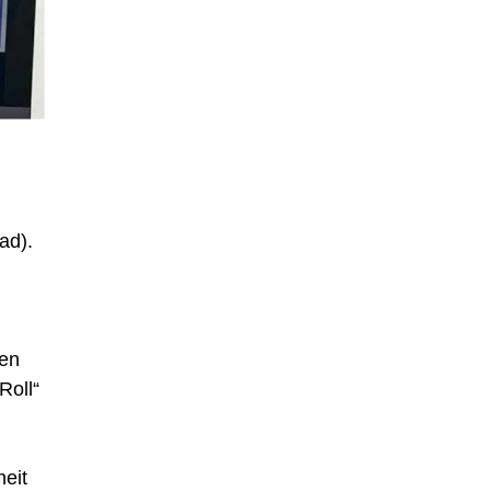
ad).
gen
Roll“
eit