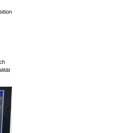
ition
uch
lität