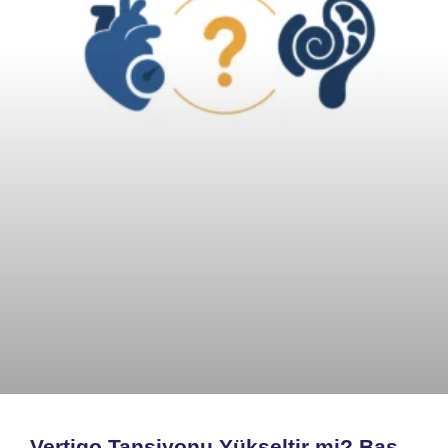
Vertigo Tansiyonu Yükseltir mi? Baş