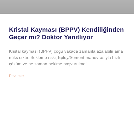
Kristal Kayması (BPPV) Kendiliğinden
Geçer mi? Doktor Yanıtlıyor
Kristal kayması (BPPV) çoğu vakada zamanla azalabilir ama
nüks sıktır. Bekleme riski, Epley/Semont manevrasıyla hızlı
çözüm ve ne zaman hekime başvurulmalı.
Devamı »
Prof. Dr. Mustafa Deniz Yılmaz
27 Temmuz 2026
VERTIGO