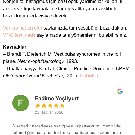
Konjenital nistagmus için bazı optik yardımcılar kullanılır;
ancak vertigo kaynaklı nistagmus altta yatan vestibüler
bozukluğun tedavisiyle düzelir.
Vertigo neden olur
sayfamızda tüm vestibüler bozuklukları,
VNG testi nedir
sayfamızda tanı yöntemlerini bulabilirsiniz.
Kaynaklar:
– Brandt T, Dieterich M. Vestibular syndromes in the roll
plane.
Neuro-ophthalmology.
1993.
– Bhattacharyya N, et al. Clinical Practice Guideline: BPPV.
Otolaryngol Head Neck Surg.
2017.
PubMed
Fadime Yeşilyurt
23 Haziran 2026
8 senedir neredeyse vertigoyla uğraşıyorum.. denizlide
S
gitmediğim hastane doktor kalmadi..geçici çözümler ile
b