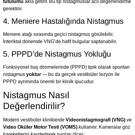
tutulumu
akla getirir. Bu tip nistagmuslar acil değerlendirme
gerektirir.
4. Meniere Hastalığında Nistagmus
Meniere atağı sırasında geçici nistagmus görülebilir.
İnteriktal dönemde VNG’de hafif bulgular saptanabilir.
5. PPPD’de Nistagmus Yokluğu
Fonksiyonel baş dönmelerinde (PPPD) tipik olarak spontan
nistagmus
yoktur
— bu da gerçek vestibüler lezyon ile
PPPD ayrımında önemli bir klinik ipucudur.
Nistagmus Nasıl
Değerlendirilir?
Modern vestibüler kliniklerde
Videonistagmografi (VNG)
ve
Video Oküler Motor Testi (VOMS)
kullanılır. Kameralar göz
hareketlerini kaydederek şunları ölçer: