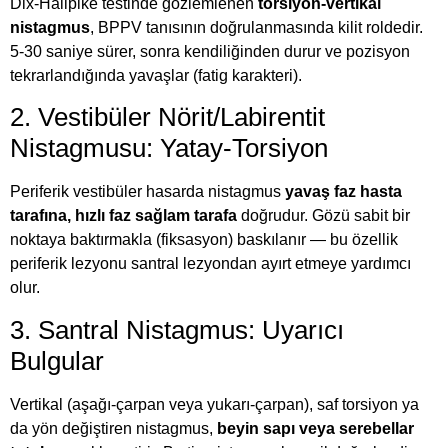
Dix-Hallpike testinde gözlemlenen
torsiyon-vertikal
nistagmus
, BPPV tanısının doğrulanmasında kilit roldedir.
5-30 saniye sürer, sonra kendiliğinden durur ve pozisyon
tekrarlandığında yavaşlar (fatig karakteri).
2. Vestibüler Nörit/Labirentit
Nistagmusu: Yatay-Torsiyon
Periferik vestibüler hasarda nistagmus
yavaş faz hasta
tarafına, hızlı faz sağlam tarafa
doğrudur. Gözü sabit bir
noktaya baktırmakla (fiksasyon) baskılanır — bu özellik
periferik lezyonu santral lezyondan ayırt etmeye yardımcı
olur.
3. Santral Nistagmus: Uyarıcı
Bulgular
Vertikal (aşağı-çarpan veya yukarı-çarpan), saf torsiyon ya
da yön değiştiren nistagmus,
beyin sapı veya serebellar