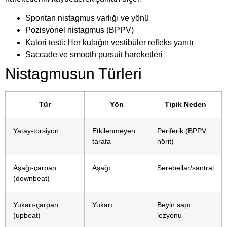
Spontan nistagmus varlığı ve yönü
Pozisyonel nistagmus (BPPV)
Kalori testi: Her kulağın vestibüler refleks yanıtı
Saccade ve smooth pursuit hareketleri
Nistagmusun Türleri
Tür
Yön
Tipik Neden
Yatay-torsiyon
Etkilenmeyen
Periferik (BPPV,
tarafa
nörit)
Aşağı-çarpan
Aşağı
Serebellar/santral
(downbeat)
Yukarı-çarpan
Yukarı
Beyin sapı
(upbeat)
lezyonu