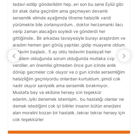
tedavi edilip gönderildim hep..en son bu sene Eylül gibi
g
bir atak daha geçirdim ama geçmeyen devamlı
g
sersemlik elimde ayağımda titreme halsizlik vardi
s
yürümekte bile zorlanıyordum.. doktor herzamanki ilacı
k
verip zaman alacağını soyledi ve gönderdi her
D
gittiğimde.. Bir arkadas tavsiyesiyle burayı araştırdım ve
e
aradım hemen geri görüş yaptılar..gidip muayene oldum
y
tedavim başladı.. 5 ay oldu tedavim baslayali her
c
problem olduğunda sorum olduğunda mutlaka cvp
y
verdiler..en önemlisi gitmeden önce gun icinde anlık
A
dönüp gecmeler cok oluyor ve o gun icinde sersemliğim
D
halsizliğim geçmiyordu onlardan kurtuldum..şimdi cok
nadir oluyor saniyelik ama sersemlik bırakmıyor..
Mustafa bey ve ekibine hersey icin teşekkür
ederim..iyiki denemek istemişim.. bu hastalığı olanlar ne
demek istediğimi cok iyi bilirler insanın bütün enerjisini
alan moralini bozan bir hastalık..tekrar tekrar hersey için
cok teşekkürler