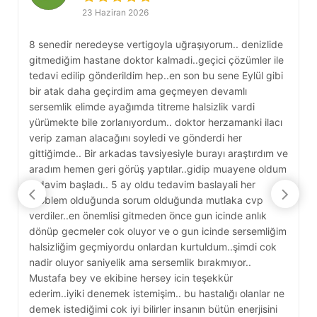
23 Haziran 2026
8 senedir neredeyse vertigoyla uğraşıyorum.. denizlide
S
gitmediğim hastane doktor kalmadi..geçici çözümler ile
b
tedavi edilip gönderildim hep..en son bu sene Eylül gibi
g
bir atak daha geçirdim ama geçmeyen devamlı
g
sersemlik elimde ayağımda titreme halsizlik vardi
s
yürümekte bile zorlanıyordum.. doktor herzamanki ilacı
k
verip zaman alacağını soyledi ve gönderdi her
D
gittiğimde.. Bir arkadas tavsiyesiyle burayı araştırdım ve
e
aradım hemen geri görüş yaptılar..gidip muayene oldum
y
tedavim başladı.. 5 ay oldu tedavim baslayali her
c
problem olduğunda sorum olduğunda mutlaka cvp
y
verdiler..en önemlisi gitmeden önce gun icinde anlık
A
dönüp gecmeler cok oluyor ve o gun icinde sersemliğim
D
halsizliğim geçmiyordu onlardan kurtuldum..şimdi cok
nadir oluyor saniyelik ama sersemlik bırakmıyor..
Mustafa bey ve ekibine hersey icin teşekkür
ederim..iyiki denemek istemişim.. bu hastalığı olanlar ne
demek istediğimi cok iyi bilirler insanın bütün enerjisini