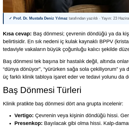
✓ Prof. Dr. Mustafa Deniz Yılmaz
tarafından yazıldı · Yayın:
23 Hazir
Kısa cevap:
Baş dönmesi; çevrenin döndüğü ya da kişin
belirtisidir. En sık nedeni iç kulak kaynaklı BPPV (krist
tedaviyle vakaların büyük çoğunluğu kalıcı şekilde düzel
Baş dönmesi tek başına bir hastalık değil, altında onlarc
“dünya dönüyor”, “yürürken sağa sola çekiliyorum” ya da
üç farklı klinik tabloya işaret eder ve tedavi yolunu da de
Baş Dönmesi Türleri
Klinik pratikte baş dönmesi dört ana grupta incelenir:
Vertigo:
Çevrenin veya kişinin döndüğü hissi. Genel
Presenkop:
Bayılacak gibi olma hissi. Kalp-damar