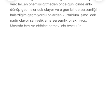
verdiler..en önemlisi gitmeden önce gun icinde anlık
A
dönüp gecmeler cok oluyor ve o gun icinde sersemliğim
D
halsizliğim geçmiyordu onlardan kurtuldum..şimdi cok
nadir oluyor saniyelik ama sersemlik bırakmıyor..
Mustafa bey ve ekibine hersey icin teşekkür
ederim..iyiki denemek istemişim.. bu hastalığı olanlar ne
demek istediğimi cok iyi bilirler insanın bütün enerjisini
alan moralini bozan bir hastalık..tekrar tekrar hersey için
cok teşekkürler