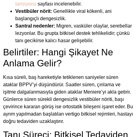
tansiyonu
sayfası incelenebilir.
Vestibüler nörit:
Genellikle viral kökenli, ani
başlangıçlı dengesizlik.
Santral nedenler:
Migren, vasküler olaylar, serebellar
lezyonlar. Bu grupta bitkisel destek tehlikelidir; çünkü
tanı gecikirse kalıcı hasar gelişebilir.
Belirtiler: Hangi Şikayet Ne
Anlama Gelir?
Kısa süreli, baş hareketiyle tetiklenen saniyeler süren
ataklar BPPV’yi düşündürür. Saatler süren, çınlama ve
işitme dalgalanmasıyla giden ataklar Meniere’yi akla getirir.
Günlerce süren sürekli dengesizlik vestibüler nöriti, başı
çevirince kararan görüş ise ortostatik bileşeni işaret eder. Bu
ayrım yapılmadan başlatılan vertigo bitkisel rejimleri, hastayı
doğru tedaviden uzaklaştırır.
Tanı Süreci: Bitkisel Tedaviden