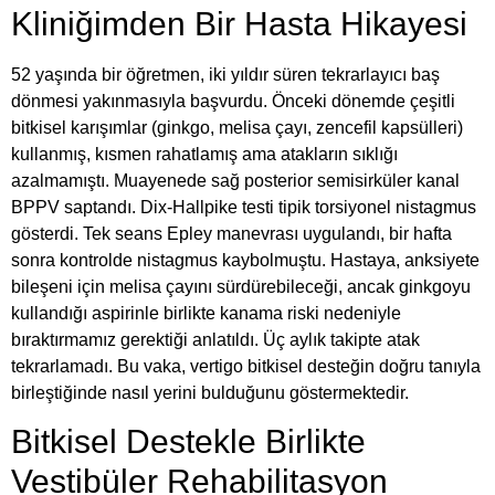
Kliniğimden Bir Hasta Hikayesi
52 yaşında bir öğretmen, iki yıldır süren tekrarlayıcı baş
dönmesi yakınmasıyla başvurdu. Önceki dönemde çeşitli
bitkisel karışımlar (ginkgo, melisa çayı, zencefil kapsülleri)
kullanmış, kısmen rahatlamış ama atakların sıklığı
azalmamıştı. Muayenede sağ posterior semisirküler kanal
BPPV saptandı. Dix-Hallpike testi tipik torsiyonel nistagmus
gösterdi. Tek seans Epley manevrası uygulandı, bir hafta
sonra kontrolde nistagmus kaybolmuştu. Hastaya, anksiyete
bileşeni için melisa çayını sürdürebileceği, ancak ginkgoyu
kullandığı aspirinle birlikte kanama riski nedeniyle
bıraktırmamız gerektiği anlatıldı. Üç aylık takipte atak
tekrarlamadı. Bu vaka, vertigo bitkisel desteğin doğru tanıyla
birleştiğinde nasıl yerini bulduğunu göstermektedir.
Bitkisel Destekle Birlikte
Vestibüler Rehabilitasyon