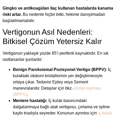
Gingko ve antikoagülan ilaç kullanan hastalarda kanama
riski artar.
Bu nedenle hiçbir bitki, hekime danışılmadan
başlatılmamalıdır.
Vertigonun Asıl Nedenleri:
Bitkisel Çözüm Yetersiz Kalır
Vertigonun yaklaşık yüzde 85’i periferik kaynaklıdır. En sık
rastlananlar şunlardır:
Benign Paroksismal Pozisyonel Vertigo (BPPV):
İç
kulaktaki otokoni kristallerinin yer değiştirmesiyle
ortaya çıkar. Tedavisi Epley veya Semont
manevralarıdır. Detaylar için bkz.
kristal kayması
(BPPV)
.
Meniere hastalığı:
İç kulak basıncındaki
dalgalanmaya bağlı atak vertigosu, çınlama ve işitme
kaybı triadıyla seyreder. Konunun ayrıntısı için
iç kulak