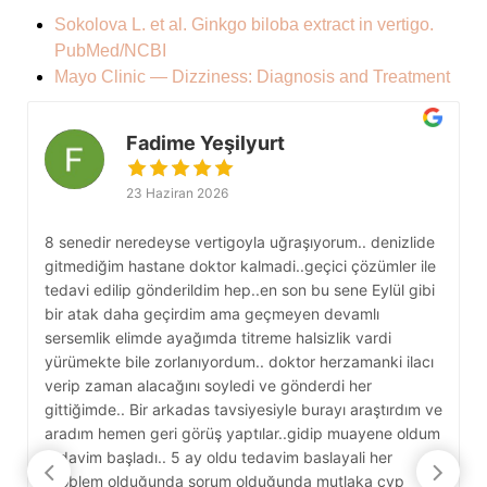
Sokolova L. et al. Ginkgo biloba extract in vertigo.
PubMed/NCBI
Mayo Clinic — Dizziness: Diagnosis and Treatment
Fadime Yeşilyurt
23 Haziran 2026
8 senedir neredeyse vertigoyla uğraşıyorum.. denizlide
S
gitmediğim hastane doktor kalmadi..geçici çözümler ile
b
tedavi edilip gönderildim hep..en son bu sene Eylül gibi
g
bir atak daha geçirdim ama geçmeyen devamlı
g
sersemlik elimde ayağımda titreme halsizlik vardi
s
yürümekte bile zorlanıyordum.. doktor herzamanki ilacı
k
verip zaman alacağını soyledi ve gönderdi her
D
gittiğimde.. Bir arkadas tavsiyesiyle burayı araştırdım ve
e
aradım hemen geri görüş yaptılar..gidip muayene oldum
y
tedavim başladı.. 5 ay oldu tedavim baslayali her
c
problem olduğunda sorum olduğunda mutlaka cvp
y