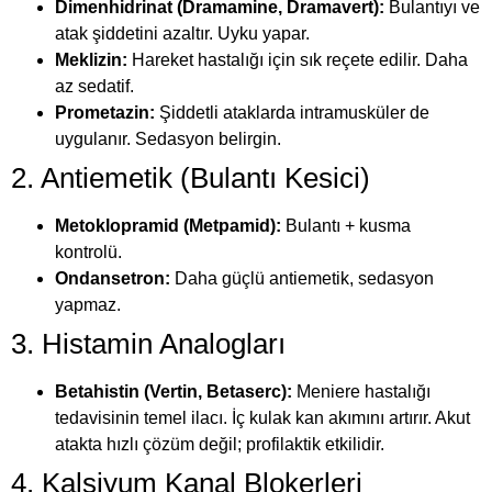
Dimenhidrinat (Dramamine, Dramavert):
Bulantıyı ve
atak şiddetini azaltır. Uyku yapar.
Meklizin:
Hareket hastalığı için sık reçete edilir. Daha
az sedatif.
Prometazin:
Şiddetli ataklarda intramusküler de
uygulanır. Sedasyon belirgin.
2. Antiemetik (Bulantı Kesici)
Metoklopramid (Metpamid):
Bulantı + kusma
kontrolü.
Ondansetron:
Daha güçlü antiemetik, sedasyon
yapmaz.
3. Histamin Analogları
Betahistin (Vertin, Betaserc):
Meniere hastalığı
tedavisinin temel ilacı. İç kulak kan akımını artırır. Akut
atakta hızlı çözüm değil; profilaktik etkilidir.
4. Kalsiyum Kanal Blokerleri