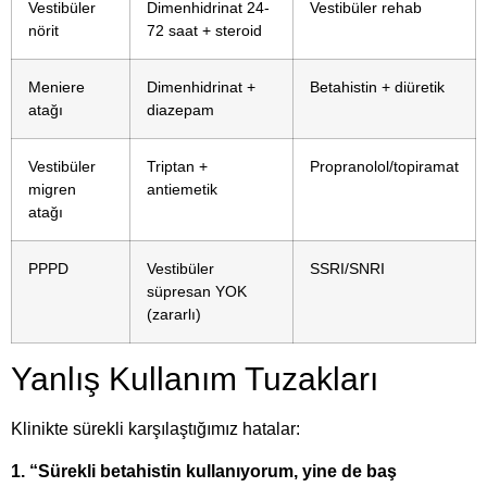
Vestibüler
Dimenhidrinat 24-
Vestibüler rehab
nörit
72 saat + steroid
Meniere
Dimenhidrinat +
Betahistin + diüretik
atağı
diazepam
Vestibüler
Triptan +
Propranolol/topiramat
migren
antiemetik
atağı
PPPD
Vestibüler
SSRI/SNRI
süpresan YOK
(zararlı)
Yanlış Kullanım Tuzakları
Klinikte sürekli karşılaştığımız hatalar:
1. “Sürekli betahistin kullanıyorum, yine de baş