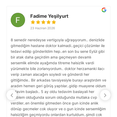
Fadime Yeşilyurt
23 Haziran 2026
8 senedir neredeyse vertigoyla uğraşıyorum.. denizlide
S
gitmediğim hastane doktor kalmadi..geçici çözümler ile
b
tedavi edilip gönderildim hep..en son bu sene Eylül gibi
g
bir atak daha geçirdim ama geçmeyen devamlı
g
sersemlik elimde ayağımda titreme halsizlik vardi
s
yürümekte bile zorlanıyordum.. doktor herzamanki ilacı
k
verip zaman alacağını soyledi ve gönderdi her
D
gittiğimde.. Bir arkadas tavsiyesiyle burayı araştırdım ve
e
aradım hemen geri görüş yaptılar..gidip muayene oldum
y
tedavim başladı.. 5 ay oldu tedavim baslayali her
c
problem olduğunda sorum olduğunda mutlaka cvp
y
verdiler..en önemlisi gitmeden önce gun icinde anlık
A
dönüp gecmeler cok oluyor ve o gun icinde sersemliğim
D
halsizliğim geçmiyordu onlardan kurtuldum..şimdi cok