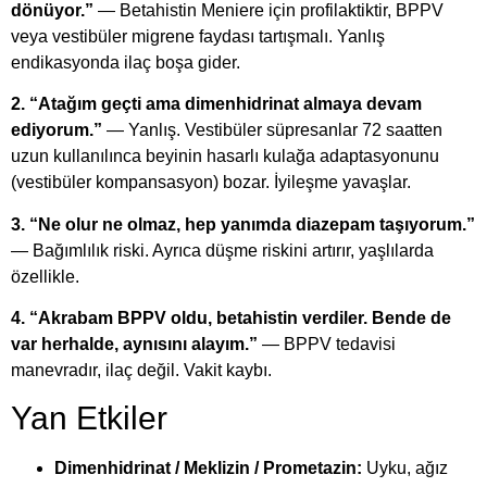
dönüyor.”
— Betahistin Meniere için profilaktiktir, BPPV
veya vestibüler migrene faydası tartışmalı. Yanlış
endikasyonda ilaç boşa gider.
2. “Atağım geçti ama dimenhidrinat almaya devam
ediyorum.”
— Yanlış. Vestibüler süpresanlar 72 saatten
uzun kullanılınca beyinin hasarlı kulağa adaptasyonunu
(vestibüler kompansasyon) bozar. İyileşme yavaşlar.
3. “Ne olur ne olmaz, hep yanımda diazepam taşıyorum.”
— Bağımlılık riski. Ayrıca düşme riskini artırır, yaşlılarda
özellikle.
4. “Akrabam BPPV oldu, betahistin verdiler. Bende de
var herhalde, aynısını alayım.”
— BPPV tedavisi
manevradır, ilaç değil. Vakit kaybı.
Yan Etkiler
Dimenhidrinat / Meklizin / Prometazin:
Uyku, ağız