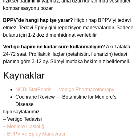
fiziksel bağımlılık yapmaz, ama uzun kullanımda vestibüler
kompansasyonu bozar.
BPPV’de hangi hap işe yarar?
Hiçbir hap BPPV’yi tedavi
etmez. Tedavi Epley gibi repozisyon manevralarıdır. Sadece
bulantı için 1-2 doz dimenhidrinat verilebilir.
Vertigo hapını ne kadar süre kullanmalıyım?
Akut atakta
24-72 saat. Profilaktik ilaçlar (betahistin, flunarizin) tedavi
planına göre 3-12 ay. Süreyi mutlaka hekiminiz belirlemeli.
Kaynaklar
NCBI StatPearls — Vertigo Pharmacotherapy
Cochrane Review — Betahistine for Meniere’s
Disease
İlgili sayfalarımız:
– Vertigo Tedavisi
–
Meniere Hastalığı
–
BPPV ve Epley Manevrası