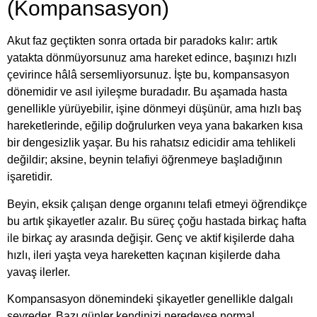
(Kompansasyon)
Akut faz geçtikten sonra ortada bir paradoks kalır: artık
yatakta dönmüyorsunuz ama hareket edince, başınızı hızlı
çevirince hâlâ sersemliyorsunuz. İşte bu, kompansasyon
dönemidir ve asıl iyileşme buradadır. Bu aşamada hasta
genellikle yürüyebilir, işine dönmeyi düşünür, ama hızlı baş
hareketlerinde, eğilip doğrulurken veya yana bakarken kısa
bir dengesizlik yaşar. Bu his rahatsız edicidir ama tehlikeli
değildir; aksine, beynin telafiyi öğrenmeye başladığının
işaretidir.
Beyin, eksik çalışan denge organını telafi etmeyi öğrendikçe
bu artık şikayetler azalır. Bu süreç çoğu hastada birkaç hafta
ile birkaç ay arasında değişir. Genç ve aktif kişilerde daha
hızlı, ileri yaşta veya hareketten kaçınan kişilerde daha
yavaş ilerler.
Kompansasyon dönemindeki şikayetler genellikle dalgalı
seyreder. Bazı günler kendinizi neredeyse normal