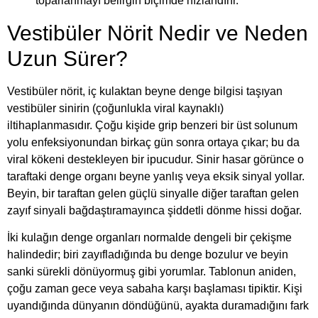
toparlanmayı belirgin biçimde hızlandırır.
Vestibüler Nörit Nedir ve Neden
Uzun Sürer?
Vestibüler nörit, iç kulaktan beyne denge bilgisi taşıyan
vestibüler sinirin (çoğunlukla viral kaynaklı)
iltihaplanmasıdır. Çoğu kişide grip benzeri bir üst solunum
yolu enfeksiyonundan birkaç gün sonra ortaya çıkar; bu da
viral kökeni destekleyen bir ipucudur. Sinir hasar görünce o
taraftaki denge organı beyne yanlış veya eksik sinyal yollar.
Beyin, bir taraftan gelen güçlü sinyalle diğer taraftan gelen
zayıf sinyali bağdaştıramayınca şiddetli dönme hissi doğar.
İki kulağın denge organları normalde dengeli bir çekişme
halindedir; biri zayıfladığında bu denge bozulur ve beyin
sanki sürekli dönüyormuş gibi yorumlar. Tablonun aniden,
çoğu zaman gece veya sabaha karşı başlaması tipiktir. Kişi
uyandığında dünyanın döndüğünü, ayakta duramadığını fark