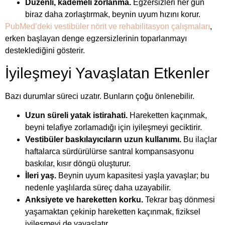
Düzenli, kademeli zorlanma.
Egzersizleri her gün
biraz daha zorlaştırmak, beynin uyum hızını korur.
PubMed’deki vestibüler nörit ve rehabilitasyon çalışmaları
,
erken başlayan denge egzersizlerinin toparlanmayı
desteklediğini gösterir.
İyileşmeyi Yavaşlatan Etkenler
Bazı durumlar süreci uzatır. Bunların çoğu önlenebilir.
Uzun süreli yatak istirahati.
Hareketten kaçınmak,
beyni telafiye zorlamadığı için iyileşmeyi geciktirir.
Vestibüler baskılayıcıların uzun kullanımı.
Bu ilaçlar
haftalarca sürdürülürse santral kompansasyonu
baskılar, kısır döngü oluşturur.
İleri yaş.
Beynin uyum kapasitesi yaşla yavaşlar; bu
nedenle yaşlılarda süreç daha uzayabilir.
Anksiyete ve hareketten korku.
Tekrar baş dönmesi
yaşamaktan çekinip hareketten kaçınmak, fiziksel
iyileşmeyi de yavaşlatır.