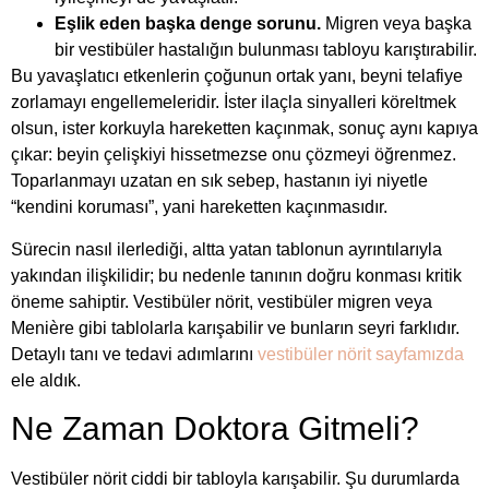
Eşlik eden başka denge sorunu.
Migren veya başka
bir vestibüler hastalığın bulunması tabloyu karıştırabilir.
Bu yavaşlatıcı etkenlerin çoğunun ortak yanı, beyni telafiye
zorlamayı engellemeleridir. İster ilaçla sinyalleri köreltmek
olsun, ister korkuyla hareketten kaçınmak, sonuç aynı kapıya
çıkar: beyin çelişkiyi hissetmezse onu çözmeyi öğrenmez.
Toparlanmayı uzatan en sık sebep, hastanın iyi niyetle
“kendini koruması”, yani hareketten kaçınmasıdır.
Sürecin nasıl ilerlediği, altta yatan tablonun ayrıntılarıyla
yakından ilişkilidir; bu nedenle tanının doğru konması kritik
öneme sahiptir. Vestibüler nörit, vestibüler migren veya
Menière gibi tablolarla karışabilir ve bunların seyri farklıdır.
Detaylı tanı ve tedavi adımlarını
vestibüler nörit sayfamızda
ele aldık.
Ne Zaman Doktora Gitmeli?
Vestibüler nörit ciddi bir tabloyla karışabilir. Şu durumlarda