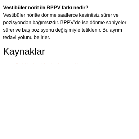
Vestibüler nörit ile BPPV farkı nedir?
Vestibüler nöritte dönme saatlerce kesintisiz sürer ve
pozisyondan bağımsızdır. BPPV’de ise dönme saniyeler
sürer ve baş pozisyonu değişimiyle tetiklenir. Bu ayrım
tedavi yolunu belirler.
Kaynaklar
PubMed — Vestibular neuritis çalışmaları
Cleveland Clinic — Vestibular neuritis
İç kaynaklar:
Vestibüler Nörit
·
Vertigo ve Denge
Bozuklukları
·
Vestibüler Rehabilitasyon
Fadime Yeşilyurt
23 Haziran 2026