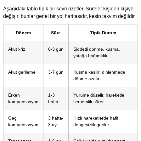
Aşağıdaki tablo tipik bir seyri özetler. Süreler kişiden kişiye
değişir; bunlar genel bir yol haritasıdır, kesin takvim değildir.
Dönem
Süre
Tipik Durum
Akut kriz
0-3 gün
Şiddetli dönme, kusma,
yatağa bağımlılık
Akut gerileme
3-7 gün
Kusma kesilir, dinlenmede
dönme azalır
Erken
1-3
Yürüme düzelir, hareketle
kompansasyon
hafta
sersemlik sürer
Geç
3 hafta-
Hızlı hareketlerde hafif
kompansasyon
3 ay
dengesizlik geriler