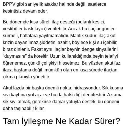
BPPV gibi saniyelik ataklar halinde değil, saatlerce
kesintisiz devam eder.
Bu dönemde kısa süreli ilaç desteği (bulantı kesici,
vestibüler baskılayıcı) verilebilir. Ancak bu ilaçlar günler
sürmeli, haftalara yayılmamalıdır. Mantık şudur: ilaç akut
krizin dayanılmaz şiddetini azaltır, böylece kişi su içebilir,
biraz dinlenir. Fakat aynı ilaçlar beynin denge sinyallerini
“duymasını” da köreltir. Uzun kullanıldığında beyin telafiyi
öğrenemez, çünkü çelişkiyi hissetmez. Bu yüzden akut faz,
ilaca başlama değil, mümkün olan en kısa sürede ilaçtan
çıkma planıyla yönetilir.
Akut fazda bir başka önemli nokta, hidrasyondur. Sık kusma
sıvı kaybına yol açar ve bu da halsizliği derinleştirir. Az ama
sık sıvı almak, gerekirse damar yoluyla destek, bu dönemi
daha taşınabilir kılar.
Tam İyileşme Ne Kadar Sürer?