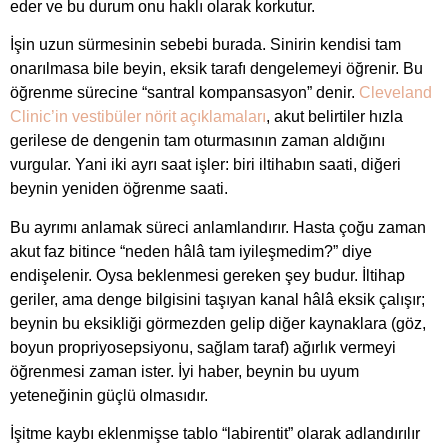
eder ve bu durum onu haklı olarak korkutur.
İşin uzun sürmesinin sebebi burada. Sinirin kendisi tam
onarılmasa bile beyin, eksik tarafı dengelemeyi öğrenir. Bu
öğrenme sürecine “santral kompansasyon” denir.
Cleveland
Clinic’in vestibüler nörit açıklamaları
, akut belirtiler hızla
gerilese de dengenin tam oturmasının zaman aldığını
vurgular. Yani iki ayrı saat işler: biri iltihabın saati, diğeri
beynin yeniden öğrenme saati.
Bu ayrımı anlamak süreci anlamlandırır. Hasta çoğu zaman
akut faz bitince “neden hâlâ tam iyileşmedim?” diye
endişelenir. Oysa beklenmesi gereken şey budur. İltihap
geriler, ama denge bilgisini taşıyan kanal hâlâ eksik çalışır;
beynin bu eksikliği görmezden gelip diğer kaynaklara (göz,
boyun propriyosepsiyonu, sağlam taraf) ağırlık vermeyi
öğrenmesi zaman ister. İyi haber, beynin bu uyum
yeteneğinin güçlü olmasıdır.
İşitme kaybı eklenmişse tablo “labirentit” olarak adlandırılır