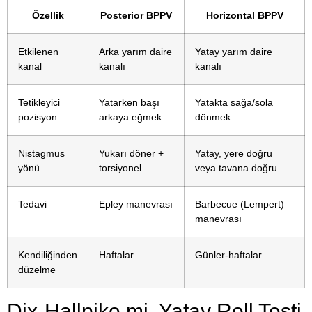
Özellik
Posterior BPPV
Horizontal BPPV
Etkilenen
Arka yarım daire
Yatay yarım daire
kanal
kanalı
kanalı
Tetikleyici
Yatarken başı
Yatakta sağa/sola
pozisyon
arkaya eğmek
dönmek
Nistagmus
Yukarı döner +
Yatay, yere doğru
yönü
torsiyonel
veya tavana doğru
Tedavi
Epley manevrası
Barbecue (Lempert)
manevrası
Kendiliğinden
Haftalar
Günler-haftalar
düzelme
Dix-Hallpike mi, Yatay Roll Testi