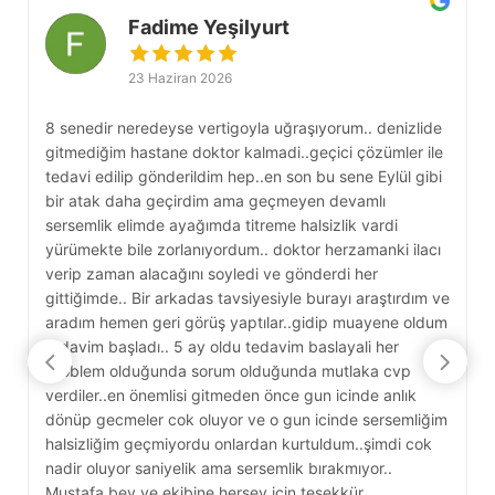
Fadime Yeşilyurt
23 Haziran 2026
8 senedir neredeyse vertigoyla uğraşıyorum.. denizlide
S
gitmediğim hastane doktor kalmadi..geçici çözümler ile
b
tedavi edilip gönderildim hep..en son bu sene Eylül gibi
g
bir atak daha geçirdim ama geçmeyen devamlı
g
sersemlik elimde ayağımda titreme halsizlik vardi
s
yürümekte bile zorlanıyordum.. doktor herzamanki ilacı
k
verip zaman alacağını soyledi ve gönderdi her
D
gittiğimde.. Bir arkadas tavsiyesiyle burayı araştırdım ve
e
aradım hemen geri görüş yaptılar..gidip muayene oldum
y
tedavim başladı.. 5 ay oldu tedavim baslayali her
c
problem olduğunda sorum olduğunda mutlaka cvp
y
verdiler..en önemlisi gitmeden önce gun icinde anlık
A
dönüp gecmeler cok oluyor ve o gun icinde sersemliğim
D
halsizliğim geçmiyordu onlardan kurtuldum..şimdi cok
nadir oluyor saniyelik ama sersemlik bırakmıyor..
Mustafa bey ve ekibine hersey icin teşekkür