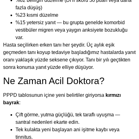
%62 belirgin düzelme (DHI skoru 30 puan veya daha
fazla düşüş)
%23 kısmi düzelme
%15 yetersiz yanıt — bu grupta genelde komorbid
vestibüler migren veya yaygın anksiyete bozukluğu
var.
Hasta seçilirken erken tanı her şeydir. Üç aylık eşik
geçmeden tanı koyup tedaviye başladığımız hastalarda yanıt
oranı yaklaşık yüzde seksene çıkıyor. Tanı bir yılı geçtikten
sonra konursa yanıt yüzde elliye düşüyor.
Ne Zaman Acil Doktora?
PPPD tablosunun içine yeni belirtiler giriyorsa
kırmızı
bayrak
:
Çift görme, yutma güçlüğü, tek taraflı uyuşma —
santral nedenleri ekarte edin.
Tek kulakta yeni başlayan ani işitme kaybı veya
tinnitus.