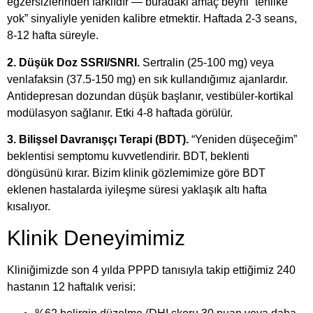
egzersizlerinden farklıdır — buradaki amaç beyni “tehlike
yok” sinyaliyle yeniden kalibre etmektir. Haftada 2-3 seans,
8-12 hafta süreyle.
2. Düşük Doz SSRI/SNRI.
Sertralin (25-100 mg) veya
venlafaksin (37.5-150 mg) en sık kullandığımız ajanlardır.
Antidepresan dozundan düşük başlanır, vestibüler-kortikal
modülasyon sağlanır. Etki 4-8 haftada görülür.
3. Bilişsel Davranışçı Terapi (BDT).
“Yeniden düşeceğim”
beklentisi semptomu kuvvetlendirir. BDT, beklenti
döngüsünü kırar. Bizim klinik gözlemimize göre BDT
eklenen hastalarda iyileşme süresi yaklaşık altı hafta
kısalıyor.
Klinik Deneyimimiz
Kliniğimizde son 4 yılda PPPD tanısıyla takip ettiğimiz 240
hastanın 12 haftalık verisi: