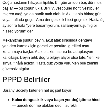
Çoğu hastanın hikayesi tipiktir. Bir gün aniden baş dönmesi
başlar — bu çoğunlukla BPPV, vestibüler nörit, vestibüler
migren atağı ya da panik atak olabilir. Akut tablo birkaç gün
veya haftada geçer. Ama dengesizlik hissi geçmez. Hasta üç
ay sonra hâlâ “yere basamıyorum, sallanıyormuşum gibi
hissediyorum” der.
Mekanizma şudur: beyin, akut atak sırasında dengeyi
yeniden kurmak için görsel ve postüral girdileri aşırı
kullanmaya başlar. Atak bittikten sonra bu adaptasyon
kalıcılaşır. Beyin artık doğru bilgiyi alıyor olsa bile, “tehlike
sinyali” hâlâ açıktır. Hasta düz yolda yürürken bile zemini
güvensiz algılar.
PPPD Belirtileri
Bárány Society kriterleri net üç şart koyar:
Kalıcı dengesizlik veya başın yer değiştirme hissi
— gerçek dönme atakları değil, sürekli