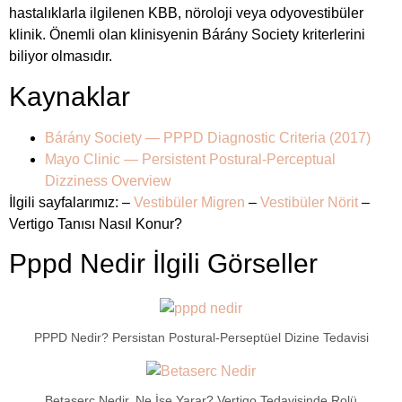
hastalıklarla ilgilenen KBB, nöroloji veya odyovestibüler
klinik. Önemli olan klinisyenin Bárány Society kriterlerini
biliyor olmasıdır.
Kaynaklar
Bárány Society — PPPD Diagnostic Criteria (2017)
Mayo Clinic — Persistent Postural-Perceptual
Dizziness Overview
İlgili sayfalarımız: –
Vestibüler Migren
–
Vestibüler Nörit
–
Vertigo Tanısı Nasıl Konur?
Pppd Nedir İlgili Görseller
PPPD Nedir? Persistan Postural-Perseptüel Dizine Tedavisi
Betaserc Nedir, Ne İşe Yarar? Vertigo Tedavisinde Rolü