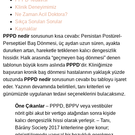
Klinik Deneyimimiz
Ne Zaman Acil Doktora?
Sıkça Sorulan Sorular
Kaynaklar
PPPD nedir
sorusunun kısa cevabı: Persistan Postürel-
Perseptüel Baş Dönmesi, üç aydan uzun süren, ayakta
dururken artan, hareketle tetiklenen kalıcı dengesizlik
hissidir. Halk arasında “geçmeyen baş dönmesi” denen
tablonun büyük kısmı aslında
PPPD
‘dir. Kliniğimize
başvuran kronik baş dönmesi hastalarının yaklaşık yüzde
otuzunda
PPPD nedir
sorusunun cevabı bu tabloyu işaret
eder. Yazının devamında belirtileri, tanı kriterleri ve
günümüzde uygulanan tedavi seçeneklerini bulacaksınız.
Öne Çıkanlar
– PPPD, BPPV veya vestibüler
nörit gibi akut bir vertigo atağından sonra kişide
kalıcı dengesizlik hissi olarak yerleşir. – Tanı,
Bárány Society 2017 kriterlerine göre konur;
görüntülemede yapısal bir bozukluk gerekmez. –