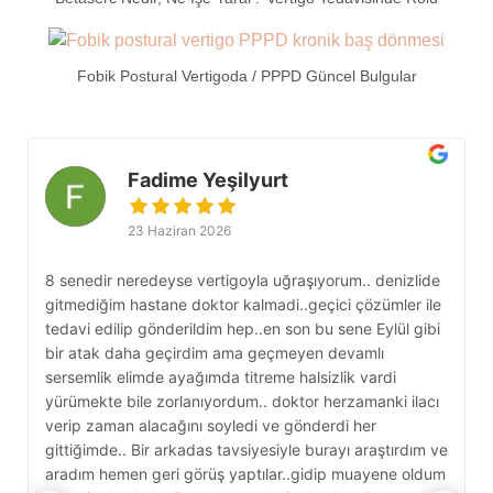
Fobik Postural Vertigoda / PPPD Güncel Bulgular
Fadime Yeşilyurt
23 Haziran 2026
8 senedir neredeyse vertigoyla uğraşıyorum.. denizlide
S
gitmediğim hastane doktor kalmadi..geçici çözümler ile
b
tedavi edilip gönderildim hep..en son bu sene Eylül gibi
g
bir atak daha geçirdim ama geçmeyen devamlı
g
sersemlik elimde ayağımda titreme halsizlik vardi
s
yürümekte bile zorlanıyordum.. doktor herzamanki ilacı
k
verip zaman alacağını soyledi ve gönderdi her
D
gittiğimde.. Bir arkadas tavsiyesiyle burayı araştırdım ve
e
aradım hemen geri görüş yaptılar..gidip muayene oldum
y