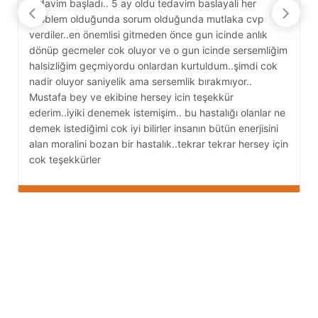
tedavim başladı.. 5 ay oldu tedavim baslayali her
c
problem olduğunda sorum olduğunda mutlaka cvp
y
verdiler..en önemlisi gitmeden önce gun icinde anlık
A
dönüp gecmeler cok oluyor ve o gun icinde sersemliğim
D
halsizliğim geçmiyordu onlardan kurtuldum..şimdi cok
nadir oluyor saniyelik ama sersemlik bırakmıyor..
Mustafa bey ve ekibine hersey icin teşekkür
ederim..iyiki denemek istemişim.. bu hastalığı olanlar ne
demek istediğimi cok iyi bilirler insanın bütün enerjisini
alan moralini bozan bir hastalık..tekrar tekrar hersey için
cok teşekkürler