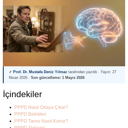
✓ Prof. Dr. Mustafa Deniz Yılmaz
tarafından yazıldı · Yayın:
27
Nisan 2026
·
Son güncelleme:
1 Mayıs 2026
İçindekiler
PPPD Nasıl Ortaya Çıkar?
PPPD Belirtileri
PPPD Tanısı Nasıl Konur?
PPPD Tedavisi